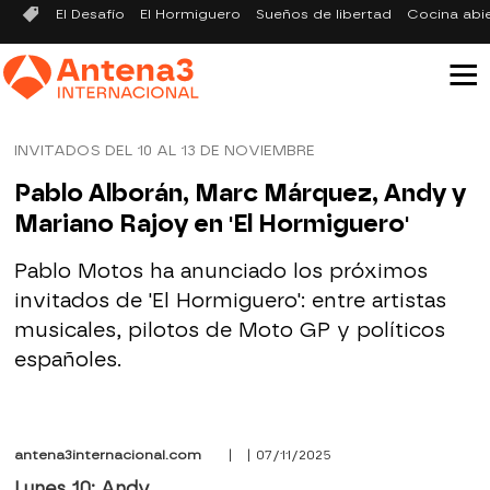
El Desafío
El Hormiguero
Sueños de libertad
Cocina abi
INVITADOS DEL 10 AL 13 DE NOVIEMBRE
Pablo Alborán, Marc Márquez, Andy y
Mariano Rajoy en 'El Hormiguero'
Pablo Motos ha anunciado los próximos
invitados de 'El Hormiguero': entre artistas
musicales, pilotos de Moto GP y políticos
españoles.
antena3internacional.com
| | 07/11/2025
Lunes 10: Andy