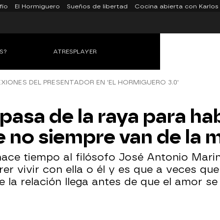
fío
El Hormiguero
Sueños de libertad
Cocina abierta con Karlos
S?
ATRESPLAYER
EXIONES DEL PRESENTADOR EN 'EL HORMIGUERO 3.0'
pasa de la raya para ha
e no siempre van de la
ace tiempo al filósofo José Antonio Mari
r vivir con ella o él y es que a veces que
e la relación llega antes de que el amor se