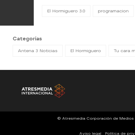
El Hormiguero 3.0
programacion
Categorías
Antena 3 Noticias
El Hormiguero
Tu cara 
© Atresmedia Corporación de Medios de 
Aviso legal
Política de pri