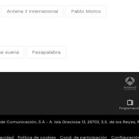
Antena 3 Internacional
Pablo Motos
me suena
Pasapalabra
Programaci
Comunicación, S.A - A. Isla Graciosa 13, 28703, S.S. de los Reyes
vacidad
Política de cookies
Cond. de participación
Configuració