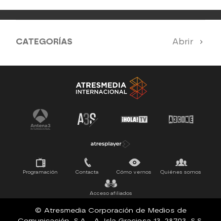
CATEGORÍAS
Abrir
Antena 3 Noticias
El Hormiguero
Tu cara me suena
Pasapalabra
Programación
Contacta
Cómo vernos
Quiénes somos
Acceso afiliados
© Atresmedia Corporación de Medios de
Comunicación, S.A - A. Isla Graciosa 13, 28703, S.S.