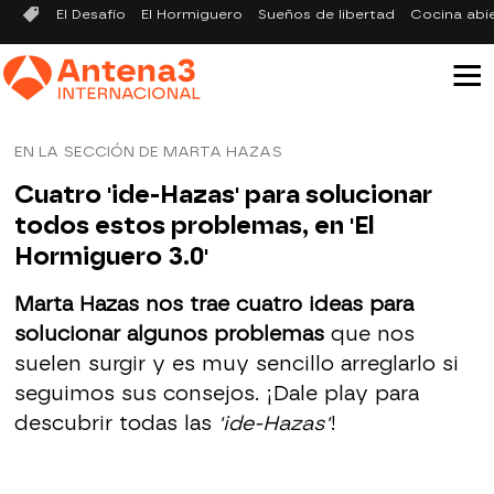
El Desafío
El Hormiguero
Sueños de libertad
Cocina abi
EN LA SECCIÓN DE MARTA HAZAS
Cuatro 'ide-Hazas' para solucionar
todos estos problemas, en 'El
Hormiguero 3.0'
Marta Hazas nos trae cuatro ideas para
solucionar algunos problemas
que nos
suelen surgir y es muy sencillo arreglarlo si
seguimos sus consejos. ¡Dale play para
descubrir todas las
'ide-Hazas'
!