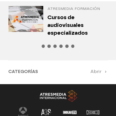
ATRESMEDIA FORMACIÓN
¿
Cursos de
P
audiovisuales
especializados
CATEGORÍAS
Abrir
Antena 3 Noticias
El Hormiguero
Tu cara me suena
Pasapalabra