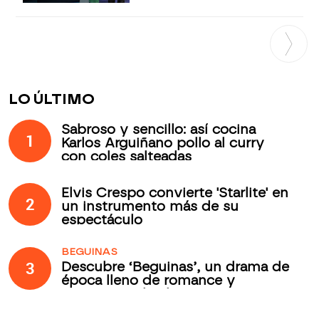
LO ÚLTIMO
Sabroso y sencillo: así cocina
1
Karlos Arguiñano pollo al curry
con coles salteadas
Elvis Crespo convierte 'Starlite' en
2
un instrumento más de su
espectáculo
BEGUINAS
3
Descubre ‘Beguinas’, un drama de
época lleno de romance y
secretos todos los jueves en
Antena 3 Internacional