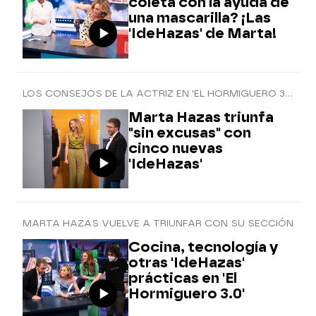
coleta con la ayuda de
una mascarilla? ¡Las
'IdeHazas' de Marta!
LOS CONSEJOS DE LA ACTRIZ EN 'EL HORMIGUERO 3.0'
Marta Hazas triunfa
"sin excusas" con
cinco nuevas
'IdeHazas'
MARTA HAZAS VUELVE A TRIUNFAR CON SU SECCIÓN
Cocina, tecnología y
otras 'IdeHazas'
prácticas en 'El
Hormiguero 3.0'