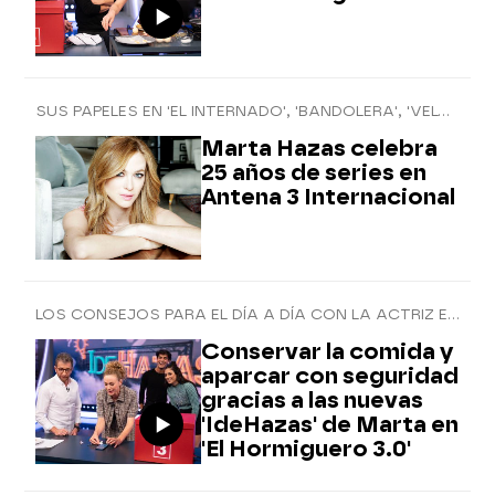
SUS PAPELES EN 'EL INTERNADO', 'BANDOLERA', 'VELVET' O 'PEQUEÑAS COINCIDENCIAS'
Marta Hazas celebra
25 años de series en
Antena 3 Internacional
LOS CONSEJOS PARA EL DÍA A DÍA CON LA ACTRIZ EN EL PROGRAMA
Conservar la comida y
aparcar con seguridad
gracias a las nuevas
'IdeHazas' de Marta en
'El Hormiguero 3.0'