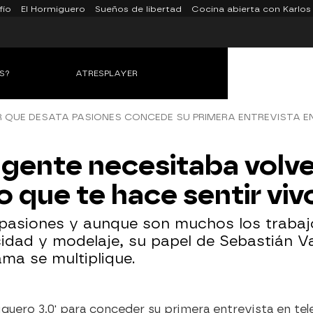
fío
El Hormiguero
Sueños de libertad
Cocina abierta con Karlos
S?
ATRESPLAYER
 QUE DESATA PASIONES CONCEDE SU PRIMERA ENTREVISTA E
a gente necesitaba volve
 que te hace sentir viv
a pasiones y aunque son muchos los trabaj
licidad y modelaje, su papel de Sebastián 
ma se multiplique.
miguero 3.0' para conceder su primera entrevista en te