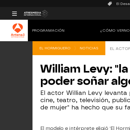
El Desa
PROGRAMACIÓN
¿CÓMO VERNO
EL HORMIGUERO
NOTICIAS
EL ACTOR
William Levy: "l
poder soñar algo
El actor Willian Levy levant
cine, teatro, televisión, pub
de mujer" ha hecho que su fa
El modelo e intérprete eligió 'El Hor