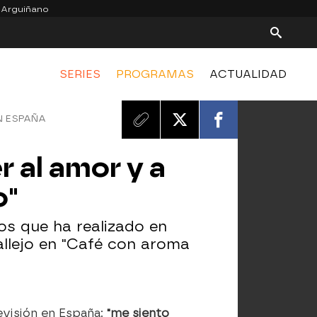
 Arguiñano
SERIES
PROGRAMAS
ACTUALIDAD
N ESPAÑA
r al amor y a
o"
os que ha realizado en
Vallejo en "Café con aroma
levisión en España:
"me siento