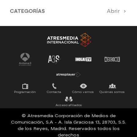
CATEGORÍAS
Abrir
Antena 3 Noticias
El Hormiguero
Tu cara me suena
Pasapalabra
Programación
Contacta
Cómo vernos
Quiénes somos
Acceso afiliados
© Atresmedia Corporación de Medios de
Comunicación, S.A - A. Isla Graciosa 13, 28703, S.S.
de los Reyes, Madrid. Reservados todos los
derechos