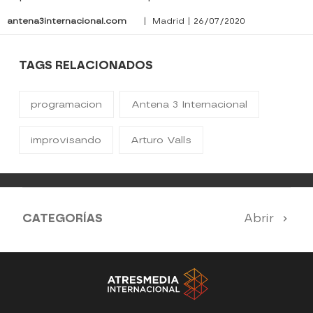
antena3internacional.com
| Madrid | 26/07/2020
TAGS RELACIONADOS
programacion
Antena 3 Internacional
improvisando
Arturo Valls
CATEGORÍAS
Abrir
Antena 3 Noticias
El Hormiguero
Tu cara me suena
Pasapalabra