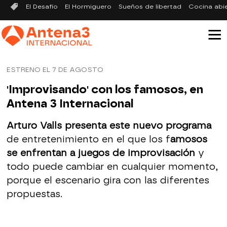
El Desafío
El Hormiguero
Sueños de libertad
Cocina abi
ESTRENO EL 7 DE AGOSTO
'Improvisando' con los famosos, en
Antena 3 Internacional
Arturo Valls presenta este nuevo programa
de entretenimiento en el que los f
amosos
se enfrentan a juegos de improvisación
y
todo puede cambiar en cualquier momento,
porque el escenario gira con las diferentes
propuestas.