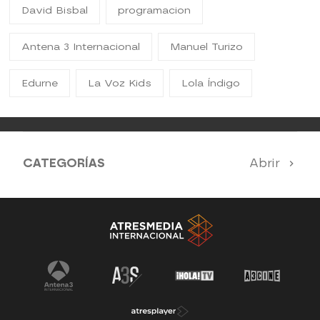
David Bisbal
programacion
Antena 3 Internacional
Manuel Turizo
Edurne
La Voz Kids
Lola Índigo
CATEGORÍAS
Abrir
Antena 3 Noticias
El Hormiguero
Tu cara me suena
Pasapalabra