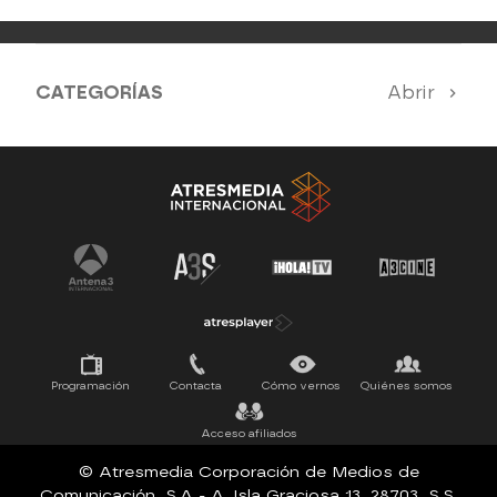
CATEGORÍAS
Abrir
Antena 3 Noticias
El Hormiguero
Tu cara me suena
Pasapalabra
Programación
Contacta
Cómo vernos
Quiénes somos
Acceso afiliados
© Atresmedia Corporación de Medios de
Comunicación, S.A - A. Isla Graciosa 13, 28703, S.S.