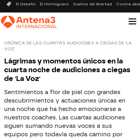
El Desafío
El Hormiguero
Sueños de libertad
Cocina abi
CRÓNICA DE LAS CUARTAS AUDICIONES A CIEGAS DE 'LA
VOZ'
Lágrimas y momentos únicos en la
cuarta noche de audiciones a ciegas
de 'La Voz'
Sentimientos a flor de piel con grandes
descubrimientos y actuaciones únicas en
una noche que ha hecho emocionarse a
nuestros coaches. Las cuartas audiciones
siguen sumando nuevas voces a sus
equipos pero todavía queda camino por