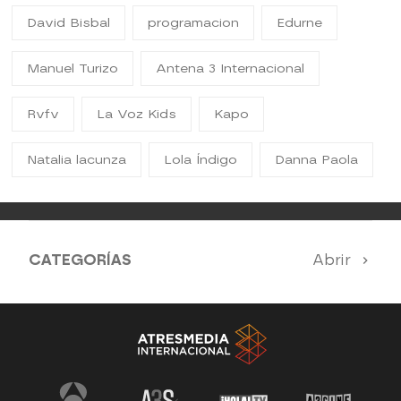
David Bisbal
programacion
Edurne
Manuel Turizo
Antena 3 Internacional
Rvfv
La Voz Kids
Kapo
Natalia lacunza
Lola Índigo
Danna Paola
CATEGORÍAS
Abrir
Antena 3 Noticias
El Hormiguero
Tu cara me suena
Pasapalabra