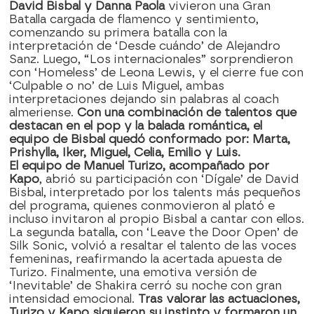
David Bisbal y Danna Paola
vivieron una Gran
Batalla cargada de flamenco y sentimiento,
comenzando su primera batalla con la
interpretación de ‘Desde cuándo’ de Alejandro
Sanz. Luego, “Los internacionales” sorprendieron
con ‘Homeless’ de Leona Lewis, y el cierre fue con
‘Culpable o no’ de Luis Miguel, ambas
interpretaciones dejando sin palabras al coach
almeriense.
Con una combinación de talentos que
destacan en el pop y la balada romántica, el
equipo de Bisbal quedó conformado por: Marta,
Prishylla, Iker, Miguel, Celia, Emilio y Luis.
El equipo de Manuel Turizo, acompañado por
Kapo
, abrió su participación con ‘Dígale’ de David
Bisbal, interpretado por los talents más pequeños
del programa, quienes conmovieron al plató e
incluso invitaron al propio Bisbal a cantar con ellos.
La segunda batalla, con ‘Leave the Door Open’ de
Silk Sonic, volvió a resaltar el talento de las voces
femeninas, reafirmando la acertada apuesta de
Turizo. Finalmente, una emotiva versión de
‘Inevitable’ de Shakira cerró su noche con gran
intensidad emocional.
Tras valorar las actuaciones,
Turizo y Kapo siguieron su instinto y formaron un