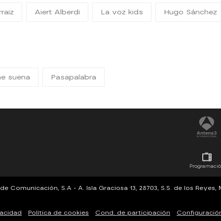
rraiz
Aiert Alberdi
La voz kids
Hugo Sánchez
me suena
Pasapalabra
Programaci
Comunicación, S.A - A. Isla Graciosa 13, 28703, S.S. de los Reyes
vacidad
Política de cookies
Cond. de participación
Configuració