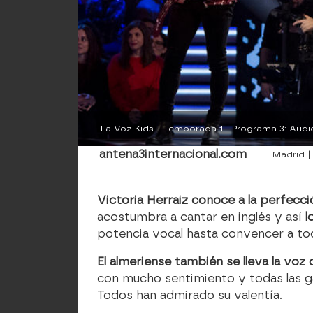
La Voz Kids - Temporada 1 - Programa 3: Audi
antena3internacional.com
| Madrid |
Victoria Herraiz conoce a la perfecci
acostumbra a cantar en inglés y así
l
potencia vocal hasta convencer a to
El almeriense también se lleva la vo
con mucho sentimiento y todas las g
Todos han admirado su valentía.