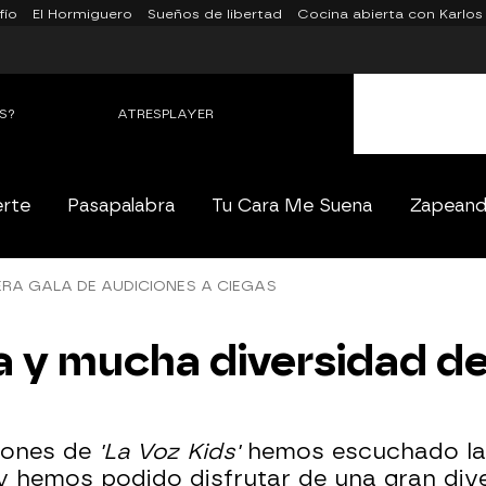
fío
El Hormiguero
Sueños de libertad
Cocina abierta con Karlos
S?
ATRESPLAYER
erte
Pasapalabra
Tu Cara Me Suena
Zapean
RA GALA DE AUDICIONES A CIEGAS
a y mucha diversidad d
ciones de
'La Voz Kids'
hemos escuchado la
y hemos podido disfrutar de una gran div