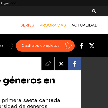
 Arguiñano
SERIES
PROGRAMAS
ACTUALIDAD
do
La Voz
Capítulos completos
Homo Zapping
El Hormiguero
e géneros en
 primera saeta cantada
ersidad de géneros.