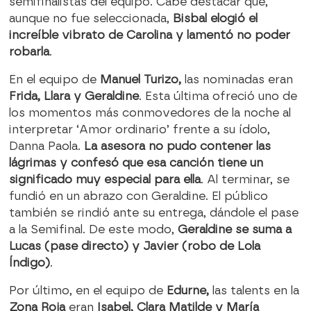
semifinalistas del equipo. Cabe destacar que,
aunque no fue seleccionada,
Bisbal elogió el
increíble vibrato de Carolina y lamentó no poder
robarla
.
En el equipo de
Manuel Turizo,
las nominadas eran
Frida, Llara y Geraldine
. Esta última ofreció uno de
los momentos más conmovedores de la noche al
interpretar ‘Amor ordinario’ frente a su ídolo,
Danna Paola.
La asesora no pudo contener las
lágrimas y confesó que esa canción tiene un
significado muy especial para ella
. Al terminar, se
fundió en un abrazo con Geraldine. El público
también se rindió ante su entrega, dándole el pase
a la Semifinal. De este modo,
Geraldine se suma a
Lucas (pase directo) y Javier (robo de Lola
Índigo)
.
Por último, en el equipo de
Edurne,
las talents en la
Zona Roja
eran
Isabel, Clara Matilde y María