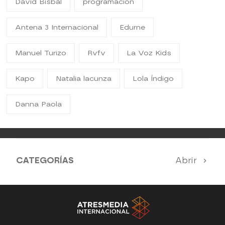
David Bisbal
programacion
Antena 3 Internacional
Edurne
Manuel Turizo
Rvfv
La Voz Kids
Kapo
Natalia lacunza
Lola Índigo
Danna Paola
CATEGORÍAS
Abrir
Antena 3 Noticias
El Hormiguero
Tu cara me suena
Pasapalabra