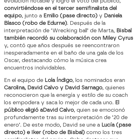
evolución notable y logró el voto del público,
convirtiéndose en el tercer semifinalista del
equipo
, junto a
Emilio (pase directo)
y
Daniela
Blasco (robo de Edurne)
. Después de la
interpretación de ‘Wrecking ball’ de Marta,
Bisbal
también recordó su colaboración con Miley Cyrus
y, contó que años después se reencontraron
inesperadamente en el baño de una gala de los
Oscar, destacando cómo la música crea
encuentros inolvidables.
En el equipo de
Lola Índigo
, los nominados eran
Carolina, David Calvo y David Sarnago
, quienes
reconocieron que la energía y estilo de su coach
los empodera y saca lo mejor de cada uno.
El
público eligió a
David Calvo
, quien se emocionó
profundamente tras su interpretación de ‘20 de
enero’. De este modo, David se une a
Lucía (pase
directo) e Iker (robo de Bisbal)
como los tres