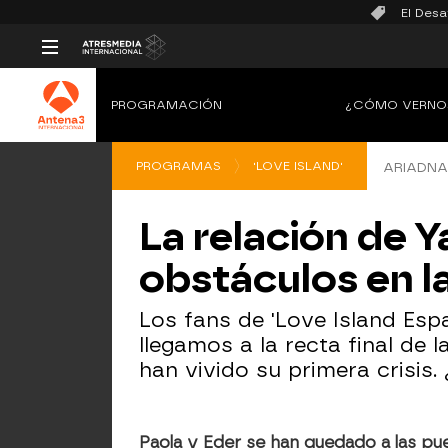
El Desa
PROGRAMACIÓN
¿CÓMO VERNO
PROGRAMAS
'LOVE ISLAND'
ARIADNA
La relación de Y
obstáculos en la
Los fans de 'Love Island Esp
llegamos a la recta final de 
han vivido su primera crisis
Paola y Eder se han quedado a las pue