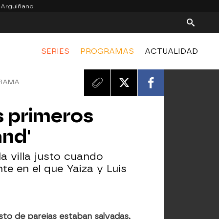
 Arguiñano
SERIES
PROGRAMAS
ACTUALIDAD
GRAMA
os primeros
and'
a villa justo cuando
te en el que Yaiza y Luis
esto de parejas estaban salvadas,