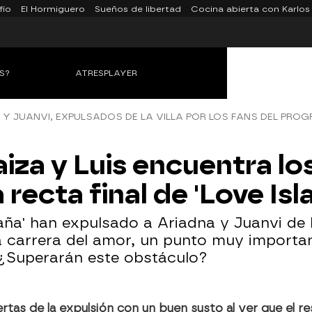
fío
El Hormiguero
Sueños de libertad
Cocina abierta con Karlos
S?
ATRESPLAYER
 Y JUANVI, EXPULSADOS DE LA VILLA POR LOS FANS DEL PRO
aiza y Luis encuentra l
 recta final de 'Love Isl
aña' han expulsado a Ariadna y Juanvi de l
la carrera del amor, un punto muy importan
. ¿Superarán este obstáculo?
rtas de la expulsión con un buen susto al ver que el r