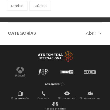
Starlite
Música
CATEGORÍAS
Abrir
Antena 3 Noticias
El Hormiguero
Tu cara me suena
Pasapalabra
Programación
Contacta
Cómo vernos
Quiénes somos
Acceso afiliados