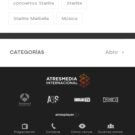
conciertos Starlite
Starlite
Starlite Marbella
Música
CATEGORÍAS
Abrir
Antena 3 Noticias
El Hormiguero
Tu cara me suena
Pasapalabra
Programación
Contacta
Cómo vernos
Quiénes somos