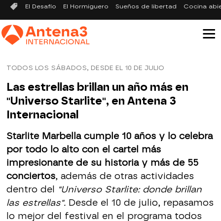
El Desafío
El Hormiguero
Sueños de libertad
Cocina abi
TODOS LOS SÁBADOS, DESDE EL 10 DE JULIO
Las estrellas brillan un año más en
"Universo Starlite", en Antena 3
Internacional
Starlite Marbella cumple 10 años y lo celebra
por todo lo alto con el cartel más
impresionante de su historia y más de 55
conciertos
, además de otras actividades
dentro del
"Universo Starlite: donde brillan
las estrellas".
Desde el 10 de julio, repasamos
lo mejor del festival en el programa todos