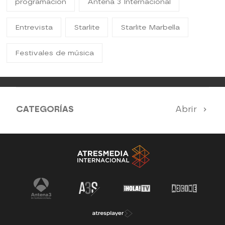
programacion
Antena 3 Internacional
Entrevista
Starlite
Starlite Marbella
Festivales de música
CATEGORÍAS
Abrir
Antena 3 Noticias
El Hormiguero
Tu cara me suena
Pasapalabra