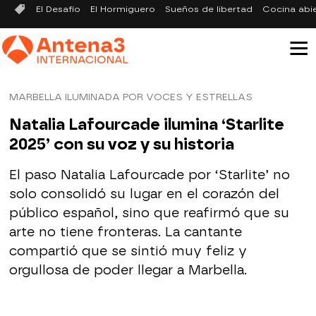
El Desafío
El Hormiguero
Sueños de libertad
Cocina abi
MARBELLA ILUMINADA POR VOCES Y ESTRELLAS
Natalia Lafourcade ilumina ‘Starlite
2025’ con su voz y su historia
El paso Natalia Lafourcade por ‘Starlite’ no
solo consolidó su lugar en el corazón del
público español, sino que reafirmó que su
arte no tiene fronteras. La cantante
compartió que se sintió muy feliz y
orgullosa de poder llegar a Marbella.