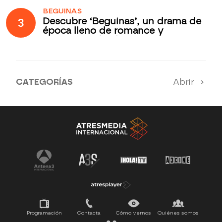
BEGUINAS
3
Descubre ‘Beguinas’, un drama de
época lleno de romance y
secretos todos los jueves en
Antena 3 Internacional
CATEGORÍAS
Abrir
Antena 3 Noticias
El Hormiguero
Tu cara me suena
Pasapalabra
Programación
Contacta
Cómo vernos
Quiénes somos