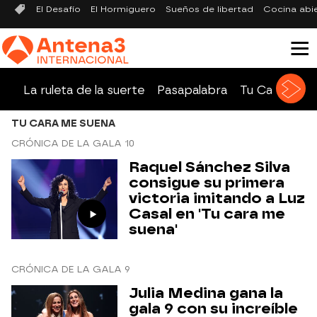
El Desafío
El Hormiguero
Sueños de libertad
Cocina abi
La ruleta de la suerte
Pasapalabra
Tu Cara Me 
TU CARA ME SUENA
CRÓNICA DE LA GALA 10
Raquel Sánchez Silva
consigue su primera
victoria imitando a Luz
Casal en 'Tu cara me
suena'
CRÓNICA DE LA GALA 9
Julia Medina gana la
gala 9 con su increíble