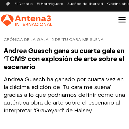
El Desafío
El Hormiguero
Sueños de libertad
Cocina abi
CRÓNICA DE LA GALA 12 DE 'TU CARA ME SUENA'
Andrea Guasch gana su cuarta gala en
'TCMS' con explosión de arte sobre el
escenario
Andrea Guasch ha ganado por cuarta vez en
la décima edición de 'Tu cara me suena'
gracias a lo que podríamos definir como una
auténtica obra de arte sobre el escenario al
interpretar 'Graveyard' de Halsey.