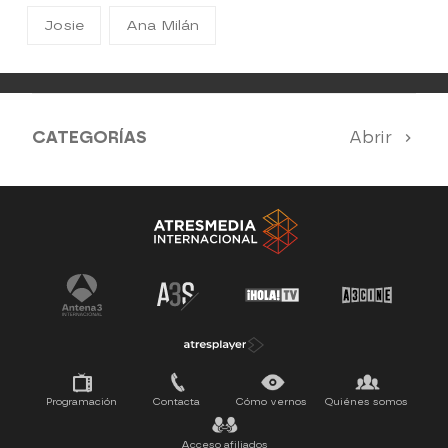
Josie
Ana Milán
CATEGORÍAS
Abrir
Antena 3 Noticias
El Hormiguero
Tu cara me suena
Pasapalabra
Programación
Contacta
Cómo vernos
Quiénes somos
Acceso afiliados