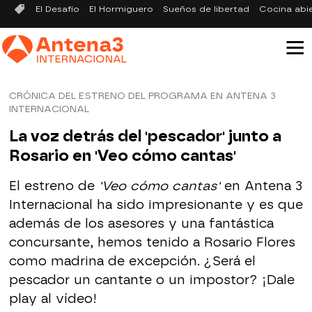
El Desafío
El Hormiguero
Sueños de libertad
Cocina abi
CRÓNICA DEL ESTRENO DEL PROGRAMA EN ANTENA 3
INTERNACIONAL
La voz detrás del 'pescador' junto a
Rosario en 'Veo cómo cantas'
El estreno de
'Veo cómo cantas'
en Antena 3
Internacional ha sido impresionante y es que
además de los asesores y una fantástica
concursante, hemos tenido a Rosario Flores
como madrina de excepción. ¿Será el
pescador un cantante o un impostor? ¡Dale
play al vídeo!