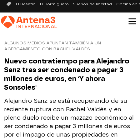
El Desafío
El Hormiguero
Sueños de libertad
Cocina abi
ALGUNOS MEDIOS APUNTAN TAMBIÉN A UN
ACERCAMIENTO CON RACHEL VALDÉS
Nuevo contratiempo para Alejandro
Sanz tras ser condenado a pagar 3
millones de euros, en 'Y ahora
Sonsoles'
Alejandro Sanz se está recuperando de su
reciente ruptura con Rachel Valdés y en
pleno duelo recibe un mazazo económico al
ser condenado a pagar 3 millones de euros
por el impago de unas propiedades en