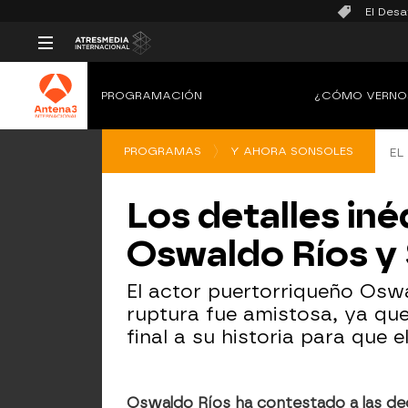
El Desa
PROGRAMACIÓN
¿CÓMO VERNO
PROGRAMAS
Y AHORA SONSOLES
EL
Los detalles iné
Oswaldo Ríos y 
El actor puertorriqueño Osw
ruptura fue amistosa, ya que
final a su historia para que e
Oswaldo Ríos ha contestado a las de