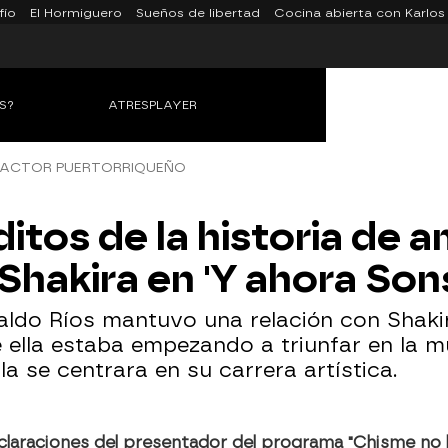
fío
El Hormiguero
Sueños de libertad
Cocina abierta con Karlos
S?
ATRESPLAYER
 ACTOR PUERTORRIQUEÑO
ditos de la historia de 
Shakira en 'Y ahora Son
aldo Ríos mantuvo una relación con Shakir
 ella estaba empezando a triunfar en la m
lla se centrara en su carrera artística.
claraciones del presentador del programa "Chisme no 