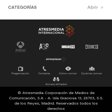
CATEGORÍAS
Abrir
Antena 3 Noticias
El Hormiguero
Tu cara me suena
Pasapalabra
Programación
Contacta
Cómo vernos
Quiénes somos
Acceso afiliados
© Atresmedia Corporación de Medios de
Comunicación, S.A - A. Isla Graciosa 13, 28703, S.S.
de los Reyes, Madrid. Reservados todos los
derechos