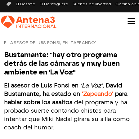
El Desafío
El Hormiguero
Sueños de libertad
Cocina abi
EL ASESOR DE LUIS FONSI, EN 'ZAPEANDO'
Bustamante: "hay otro programa
detrás de las cámaras y muy buen
ambiente en 'La Voz'"
El asesor de Luis Fonsi en
'La Voz'
, David
Bustamante, ha estado en
'Zapeando'
para
hablar sobre los asaltos
del programa y ha
probado suerte contando chistes para
intentar que Miki Nadal girara su silla como
coach del humor.