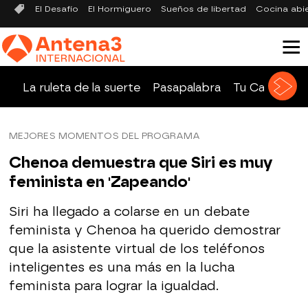
El Desafío
El Hormiguero
Sueños de libertad
Cocina abi
La ruleta de la suerte
Pasapalabra
Tu Cara Me 
MEJORES MOMENTOS DEL PROGRAMA
Chenoa demuestra que Siri es muy
feminista en 'Zapeando'
Siri ha llegado a colarse en un debate
feminista y Chenoa ha querido demostrar
que la asistente virtual de los teléfonos
inteligentes es una más en la lucha
feminista para lograr la igualdad.