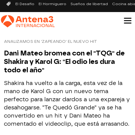
El Desafío
El Hormiguero
Sueños de libertad
Cocina abi
ANALIZAMOS EN 'ZAPEANDO' EL NUEVO HIT
Dani Mateo bromea con el "TQG" de
Shakira y Karol G: "El odio les dura
todo el año"
Shakira ha vuelto a la carga, esta vez de la
mano de Karol G con un nuevo tema
perfecto para lanzar dardos a una expareja y
desahogarse. "Te Quedó Grande" ya se ha
convertido en un hit y Dani Mateo ha
comentado el videoclip, que está arrasando.