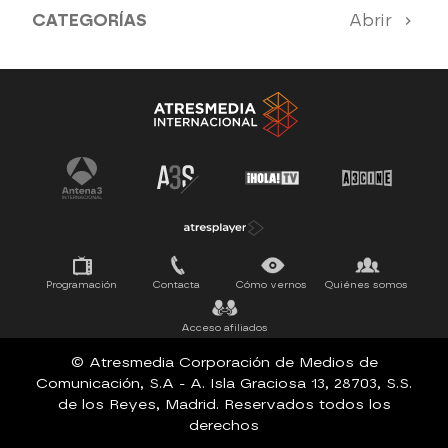
CATEGORÍAS
Abrir
Antena 3 Noticias
El Hormiguero
Tu cara me suena
Pasapalabra
Programación
Contacta
Cómo vernos
Quiénes somos
Acceso afiliados
© Atresmedia Corporación de Medios de
Comunicación, S.A - A. Isla Graciosa 13, 28703, S.S.
de los Reyes, Madrid. Reservados todos los
derechos