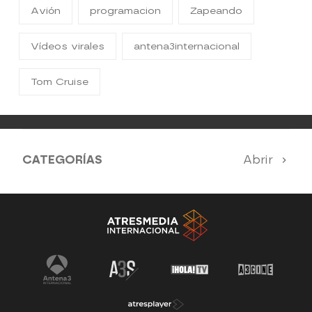
Avión
programacion
Zapeando
Vídeos virales
antena3internacional
Tom Cruise
CATEGORÍAS
Abrir
Antena 3 Noticias
El Hormiguero
Tu cara me suena
Pasapalabra