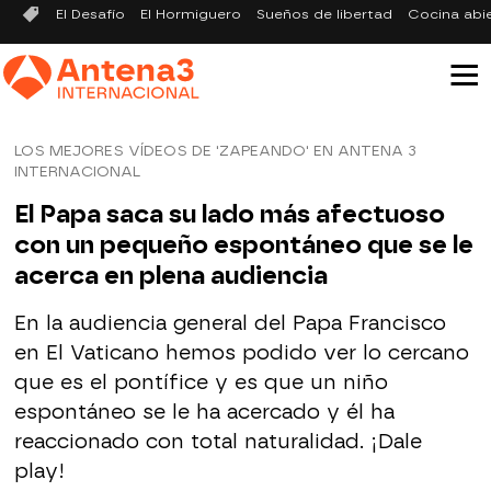
El Desafío
El Hormiguero
Sueños de libertad
Cocina abi
LOS MEJORES VÍDEOS DE 'ZAPEANDO' EN ANTENA 3
INTERNACIONAL
El Papa saca su lado más afectuoso
con un pequeño espontáneo que se le
acerca en plena audiencia
En la audiencia general del Papa Francisco
en El Vaticano hemos podido ver lo cercano
que es el pontífice y es que un niño
espontáneo se le ha acercado y él ha
reaccionado con total naturalidad. ¡Dale
play!