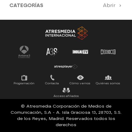
CATEGORÍAS
Abrir
Antena 3 Noticias
El Hormiguero
Tu cara me suena
Pasapalabra
Programación
Contacta
Cómo vernos
Quiénes somos
Acceso afiliados
© Atresmedia Corporación de Medios de
Comunicación, S.A - A. Isla Graciosa 13, 28703, S.S.
de los Reyes, Madrid. Reservados todos los
derechos