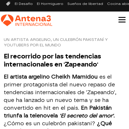
El Desafío
El Hormiguero
Sueños de libertad
Cocina abi
UN ARTISTA ARGELINO, UN CULEBRÓN PAKISTANÍ Y
YOUTUBERS POR EL MUNDO
El recorrido por las tendencias
internacionales en 'Zapeando'
El artista argelino Cheikh Mamidou
es el
primer protagonista del nuevo repaso de
tendencias internacionales de 'Zapeando',
que ha lanzado un nuevo tema y se ha
convertido en hit en el país.
En Pakistán
triunfa la telenovela
'El secreto del amor'
.
¿Cómo es un culebrón pakistaní?
¿Qué