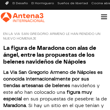
El Desafío
El Hormiguero
Sueños de libertad
Cocina abi
EN LA VIA SAN GREGORIO ARMENO LE HAN RENDIDO UN
NUEVO HOMENAJE
La figura de Maradona con alas de
ángel, entre las propuestas de los
belenes navideños de Nápoles
La Via San Gregorio Armeno de Nápoles es
conocida internacionalmente por sus
tiendas artesanas de belenes
navideños y
este año han colocado una
figura muy
especial
en sus propuestas de pesebre: la de
Maradona
. Si hay un sitio en el que tenían y