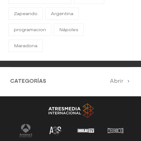
Zapeando
Argentina
programacion
Nápoles
Maradona
CATEGORÍAS
Abrir
Antena 3 Noticias
El Hormiguero
Tu cara me suena
Pasapalabra