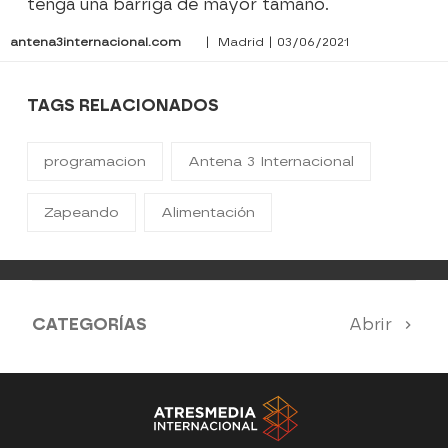
tenga una barriga de mayor tamaño.
antena3internacional.com
| Madrid | 03/06/2021
TAGS RELACIONADOS
programacion
Antena 3 Internacional
Zapeando
Alimentación
CATEGORÍAS
Abrir
Antena 3 Noticias
El Hormiguero
Tu cara me suena
Pasapalabra