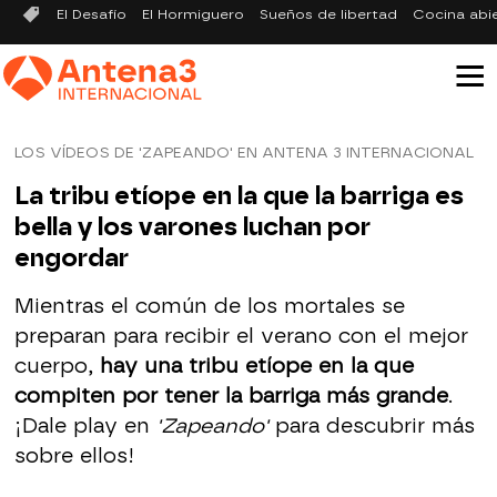
El Desafío
El Hormiguero
Sueños de libertad
Cocina abi
LOS VÍDEOS DE 'ZAPEANDO' EN ANTENA 3 INTERNACIONAL
La tribu etíope en la que la barriga es
bella y los varones luchan por
engordar
Mientras el común de los mortales se
preparan para recibir el verano con el mejor
cuerpo,
hay una tribu etíope en la que
compiten por tener la barriga más grande
.
¡Dale play en
'Zapeando'
para descubrir más
sobre ellos!