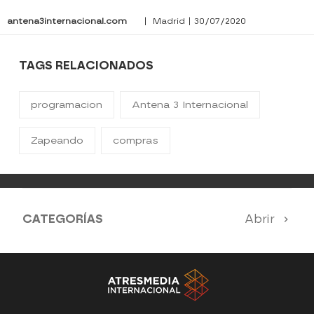
antena3internacional.com
| Madrid | 30/07/2020
TAGS RELACIONADOS
programacion
Antena 3 Internacional
Zapeando
compras
CATEGORÍAS
Abrir
Antena 3 Noticias
El Hormiguero
Tu cara me suena
Pasapalabra