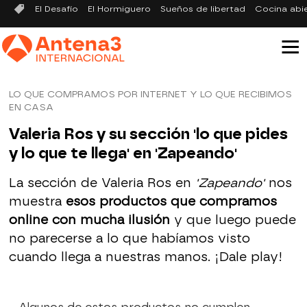
El Desafío
El Hormiguero
Sueños de libertad
Cocina abi
LO QUE COMPRAMOS POR INTERNET Y LO QUE RECIBIMOS
EN CASA
Valeria Ros y su sección 'lo que pides
y lo que te llega' en 'Zapeando'
La sección de Valeria Ros en
'Zapeando'
nos
muestra
esos productos que compramos
online con mucha ilusión
y que luego puede
no parecerse a lo que habíamos visto
cuando llega a nuestras manos. ¡Dale play!