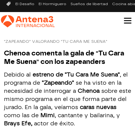
El Desafío
El Hormiguero
Sueños de libertad
Cocina abi
"ZAPEANDO" VALORANDO "TU CARA ME SUENA"
Chenoa comenta la gala de "Tu Cara
Me Suena" con los zapeanders
Debido al
estreno de "Tu Cara Me Suena"
, el
programa de
"Zapeando"
se ha visto en la
necesidad de interrogar a
Chenoa
sobre este
mismo programa en el que forma parte del
jurado. En la gala, veíamos
caras nuevas
como las de
Mimi
, cantante y bailarina, y
Brays Efe,
actor de éxito.