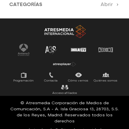
CATEGORÍAS
Abrir
Antena 3 Noticias
El Hormiguero
Tu cara me suena
Pasapalabra
Programación
Contacta
Cómo vernos
Quiénes somos
Acceso afiliados
© Atresmedia Corporación de Medios de
Comunicación, S.A - A. Isla Graciosa 13, 28703, S.S.
de los Reyes, Madrid. Reservados todos los
derechos