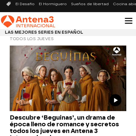
El Desafío
El Hormiguero
Sueños de libertad
Cocina abi
LAS MEJORES SERIES EN ESPAÑOL
TODOS LOS JUEVES
Descubre ‘Beguinas’, un drama de
época lleno de romance y secretos
todos los jueves en Antena 3