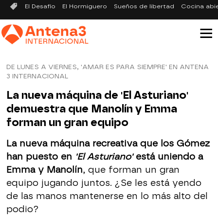
El Desafío
El Hormiguero
Sueños de libertad
Cocina abi
DE LUNES A VIERNES, 'AMAR ES PARA SIEMPRE' EN ANTENA
3 INTERNACIONAL
La nueva máquina de 'El Asturiano'
demuestra que Manolín y Emma
forman un gran equipo
La nueva máquina recreativa que los Gómez
han puesto en
'El Asturiano'
está uniendo a
Emma y Manolín
, que forman un gran
equipo jugando juntos. ¿Se les está yendo
de las manos mantenerse en lo más alto del
podio?