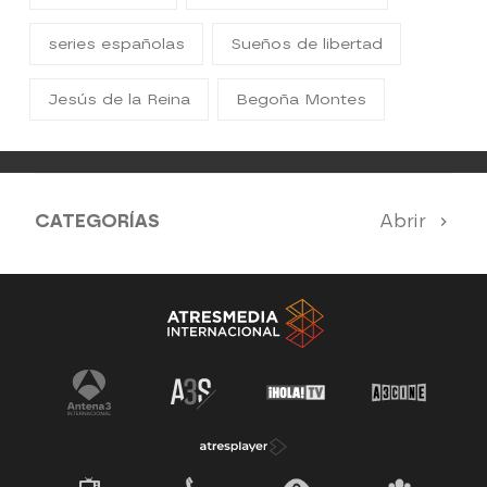
series españolas
Sueños de libertad
Jesús de la Reina
Begoña Montes
CATEGORÍAS
Abrir
Antena 3 Noticias
El Hormiguero
Tu cara me suena
Pasapalabra