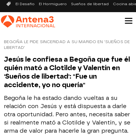
El Desafío
El Hormiguero
Sueños de libertad
Cocina abi
BEGOÑA LE PIDE SINCERIDAD A SU MARIDO EN 'SUEÑOS DE
LIBERTAD'
Jesús le confiesa a Begoña que fue él
quién mató a Clotilde y Valentín en
'Sueños de libertad': "Fue un
accidente, yo no quería"
Begoña le ha estado dando vueltas a su
relación con Jesús y está dispuesta a darle
otra oportunidad. Pero antes, necesita saber
si realmente mató a Clotilde y Valentín, y se
arma de valor para hacerle la gran pregunta.