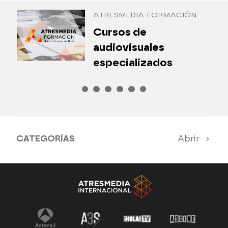
ATRESMEDIA FORMACIÓN
¿
Cursos de
P
audiovisuales
especializados
CATEGORÍAS
Abrir
Antena 3 Noticias
El Hormiguero
Tu cara me suena
Pasapalabra