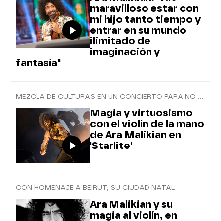
maravilloso estar con
mi hijo tanto tiempo y
entrar en su mundo
ilimitado de
imaginación y
fantasía"
MEZCLA DE CULTURAS EN UN CONCIERTO PARA NO OLVIDAR
Magia y virtuosismo
con el violín de la mano
de Ara Malikian en
'Starlite'
CON HOMENAJE A BEIRUT, SU CIUDAD NATAL
Ara Malikian y su
magia al violín, en