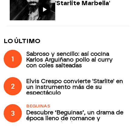
'Starlite Marbella'
LO ÚLTIMO
Sabroso y sencillo: así cocina
1
Karlos Arguiñano pollo al curry
con coles salteadas
Elvis Crespo convierte 'Starlite' en
2
un instrumento más de su
espectáculo
BEGUINAS
3
Descubre ‘Beguinas’, un drama de
época lleno de romance y
secretos todos los jueves en
Antena 3 Internacional