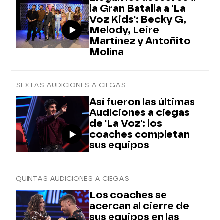
la Gran Batalla a 'La
Voz Kids': Becky G,
Melody, Leire
Martínez y Antoñito
Molina
SEXTAS AUDICIONES A CIEGAS
Así fueron las últimas
Audiciones a ciegas
de 'La Voz': los
coaches completan
sus equipos
QUINTAS AUDICIONES A CIEGAS
Los coaches se
acercan al cierre de
sus equipos en las