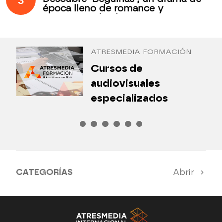
época lleno de romance y
secretos todos los jueves en
Antena 3 Internacional
ATRESMEDIA FORMACIÓN
¿
Cursos de
P
audiovisuales
especializados
CATEGORÍAS
Abrir
Antena 3 Noticias
El Hormiguero