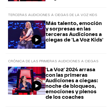
TERCERAS AUDICIONES A CIEGAS DE LA VOZ KIDS
Más talento, emoción
y sorpresas en las
terceras Audiciones a
ciegas de 'La Voz Kids'
CRÓNICA DE LAS PRIMERAS AUDICIONES A CIEGAS
'La Voz' 2024 arrasa
con las primeras
Audiciones a ciegas:
noche de bloqueos,
emociones y plenos
de los coaches