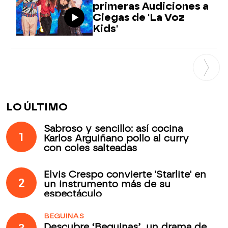
primeras Audiciones a
Ciegas de 'La Voz
Kids'
LO ÚLTIMO
Sabroso y sencillo: así cocina
1
Karlos Arguiñano pollo al curry
con coles salteadas
Elvis Crespo convierte 'Starlite' en
2
un instrumento más de su
espectáculo
BEGUINAS
3
Descubre ‘Beguinas’, un drama de