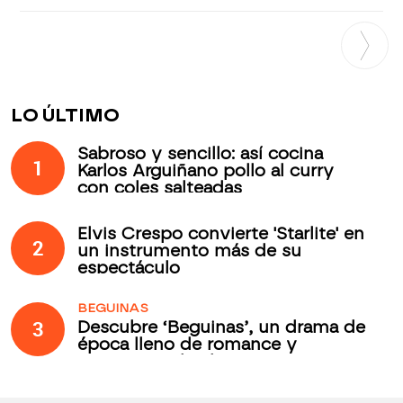
LO ÚLTIMO
Sabroso y sencillo: así cocina
1
Karlos Arguiñano pollo al curry
con coles salteadas
Elvis Crespo convierte 'Starlite' en
2
un instrumento más de su
espectáculo
BEGUINAS
3
Descubre ‘Beguinas’, un drama de
época lleno de romance y
secretos todos los jueves en
Antena 3 Internacional