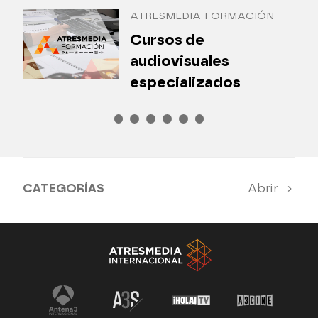
ATRESMEDIA FORMACIÓN
¿
Cursos de
P
audiovisuales
especializados
CATEGORÍAS
Abrir
Antena 3 Noticias
El Hormiguero
Tu cara me suena
Pasapalabra