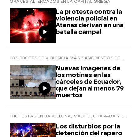
GRAVES ALTERCADOS EN LA CAPITAL GRIEGA
La protesta contra la
violencia policial en
Atenas derivan en una
batalla campal
LOS BROTES DE VIOLENCIA MÁS SANGRIENTOS DE SU HISTORIA
Nuevas imágenes de
los motines en las
cárceles de Ecuador,
que dejan al menos 79
muertos
PROTESTAS EN BARCELONA, MADRID, GRANADA Y LLEIDA
Los disturbios por la
detención del rapero