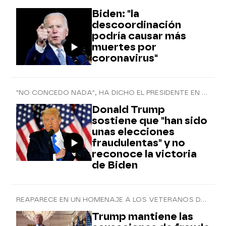
Biden: "la
descoordinación
podría causar más
muertes por
coronavirus"
"NO CONCEDO NADA", HA DICHO EL PRESIDENTE EN FUNCIONES
Donald Trump
sostiene que "han sido
unas elecciones
fraudulentas" y no
reconoce la victoria
de Biden
REAPARECE EN UN HOMENAJE A LOS VETERANOS DE GUERRA
Trump mantiene las