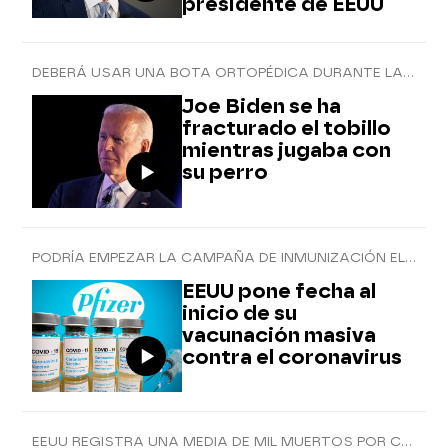
presidente de EEUU
DEBERÁ USAR UNA BOTA ORTOPÉDICA DURANTE LAS PRÓXIMAS SEMANAS
Joe Biden se ha
fracturado el tobillo
mientras jugaba con
su perro
PODRÍA EMPEZAR LA CAMPAÑA DE INMUNIZACIÓN EL 11 DE DICIEMBRE DE 2020
EEUU pone fecha al
inicio de su
vacunación masiva
contra el coronavirus
EEUU REGISTRA UNA MEDIA DE MIL MUERTOS POR CORONAVIRUS CADA DÍA