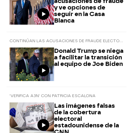
acusaciones de fraude
y ve opciones de
seguir en la Casa
Blanca
CONTINÚAN LAS ACUSACIONES DE FRAUDE ELECTORAL
Donald Trump se niega
a facilitar la transición
al equipo de Joe Biden
'VERIFICA A3N' CON PATRICIA ESCALONA
Las imágenes falsas
de la cobertura
electoral
estadounidense de la
CNN