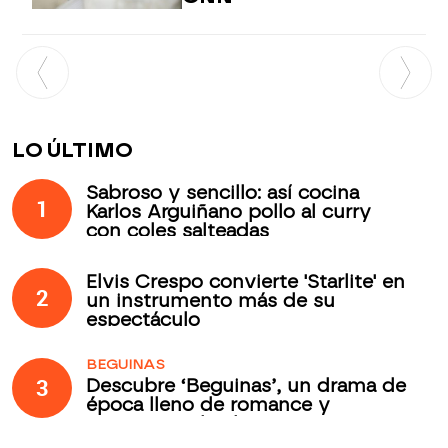
LO ÚLTIMO
Sabroso y sencillo: así cocina
1
Karlos Arguiñano pollo al curry
con coles salteadas
Elvis Crespo convierte 'Starlite' en
2
un instrumento más de su
espectáculo
BEGUINAS
3
Descubre ‘Beguinas’, un drama de
época lleno de romance y
secretos todos los jueves en
Antena 3 Internacional