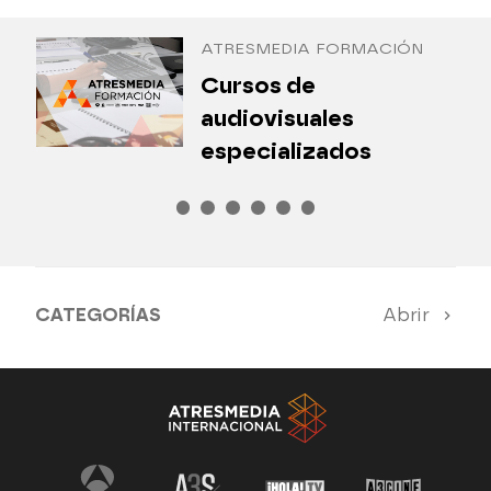
ATRESMEDIA FORMACIÓN
¿
Cursos de
P
audiovisuales
especializados
CATEGORÍAS
Abrir
Antena 3 Noticias
El Hormiguero
Tu cara me suena
Pasapalabra