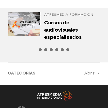
Antena 3 Internacional
ATRESMEDIA FORMACIÓN
¿
Cursos de
P
audiovisuales
especializados
CATEGORÍAS
Abrir
Antena 3 Noticias
El Hormiguero
Tu cara me suena
Pasapalabra