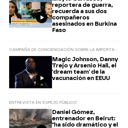
reportera de guerra,
recuerda a sus dos
compañeros
asesinados en Burkina
Faso
CAMPAÑA DE CONCIENCIACIÓN SOBRE LA IMPORTANCIA DE RECIBIR LA VACUNA CONTRA EL COVID-19
Magic Johnson, Danny
Trejo y Arsenio Hall, el
'dream team' de la
vacunación en EEUU
ENTREVISTA EN 'ESPEJO PÚBLICO'
Daniel Gómez,
entrenador en Beirut:
"ha sido dramático y el