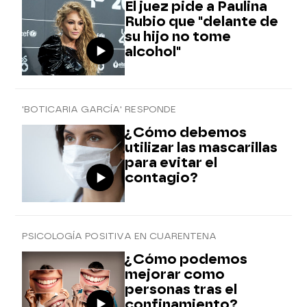
El juez pide a Paulina
Rubio que "delante de
su hijo no tome
alcohol"
'BOTICARIA GARCÍA' RESPONDE
¿Cómo debemos
utilizar las mascarillas
para evitar el
contagio?
PSICOLOGÍA POSITIVA EN CUARENTENA
¿Cómo podemos
mejorar como
personas tras el
confinamiento?