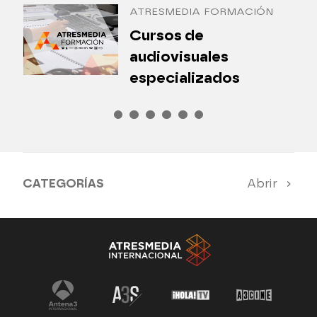
ATRESMEDIA FORMACIÓN
¿
Cursos de
P
audiovisuales
especializados
CATEGORÍAS
Abrir
Antena 3 Noticias
El Hormiguero
Tu cara me suena
Pasapalabra