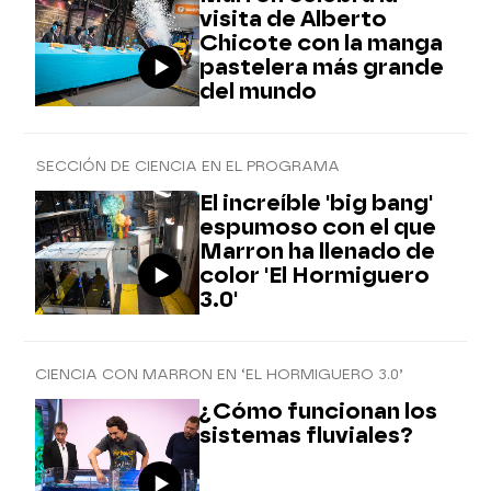
visita de Alberto
Chicote con la manga
pastelera más grande
del mundo
SECCIÓN DE CIENCIA EN EL PROGRAMA
El increíble 'big bang'
espumoso con el que
Marron ha llenado de
color 'El Hormiguero
3.0'
CIENCIA CON MARRON EN ‘EL HORMIGUERO 3.0’
¿Cómo funcionan los
sistemas fluviales?