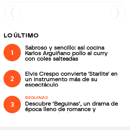
LO ÚLTIMO
Sabroso y sencillo: así cocina
1
Karlos Arguiñano pollo al curry
con coles salteadas
Elvis Crespo convierte 'Starlite' en
2
un instrumento más de su
espectáculo
BEGUINAS
3
Descubre ‘Beguinas’, un drama de
época lleno de romance y
secretos todos los jueves en
Antena 3 Internacional