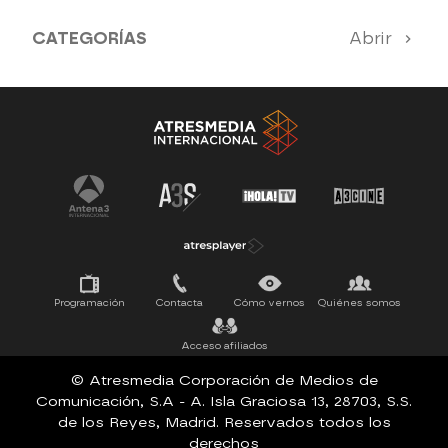
CATEGORÍAS
Abrir
Antena 3 Noticias
El Hormiguero
Tu cara me suena
Pasapalabra
Programación
Contacta
Cómo vernos
Quiénes somos
Acceso afiliados
© Atresmedia Corporación de Medios de
Comunicación, S.A - A. Isla Graciosa 13, 28703, S.S.
de los Reyes, Madrid. Reservados todos los
derechos