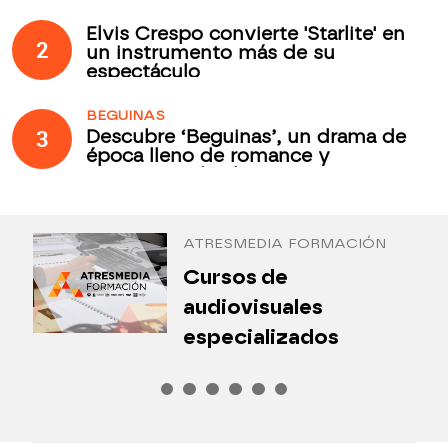
Elvis Crespo convierte 'Starlite' en
2
un instrumento más de su
espectáculo
BEGUINAS
3
Descubre ‘Beguinas’, un drama de
época lleno de romance y
secretos todos los jueves en
Antena 3 Internacional
ATRESMEDIA FORMACIÓN
¿
Cursos de
P
audiovisuales
especializados