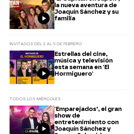
la nueva aventura de
Joaquín Sánchez y su
familia
INVITADOS DEL 2 AL 5 DE FEBRERO
Estrellas del cine,
música y televisión
esta semana en 'El
Hormiguero'
TODOS LOS MIÉRCOLES
'Emparejados’, el gran
show de
entretenimiento con
Joaquín Sánchez y