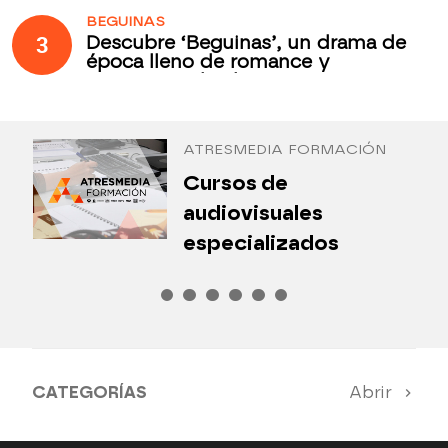
BEGUINAS
3
Descubre ‘Beguinas’, un drama de
época lleno de romance y
secretos todos los jueves en
Antena 3 Internacional
ATRESMEDIA FORMACIÓN
¿
Cursos de
P
audiovisuales
especializados
CATEGORÍAS
Abrir
Antena 3 Noticias
El Hormiguero