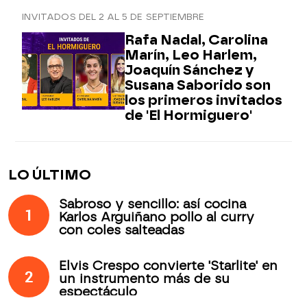
INVITADOS DEL 2 AL 5 DE SEPTIEMBRE
Rafa Nadal, Carolina
Marín, Leo Harlem,
Joaquín Sánchez y
Susana Saborido son
los primeros invitados
de 'El Hormiguero'
LO ÚLTIMO
Sabroso y sencillo: así cocina
1
Karlos Arguiñano pollo al curry
con coles salteadas
Elvis Crespo convierte 'Starlite' en
2
un instrumento más de su
espectáculo