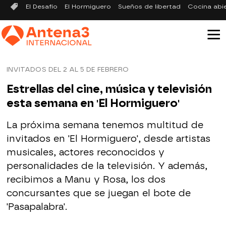
El Desafío
El Hormiguero
Sueños de libertad
Cocina abi
INVITADOS DEL 2 AL 5 DE FEBRERO
Estrellas del cine, música y televisión
esta semana en 'El Hormiguero'
La próxima semana tenemos multitud de
invitados en 'El Hormiguero', desde artistas
musicales, actores reconocidos y
personalidades de la televisión. Y además,
recibimos a Manu y Rosa, los dos
concursantes que se juegan el bote de
'Pasapalabra'.