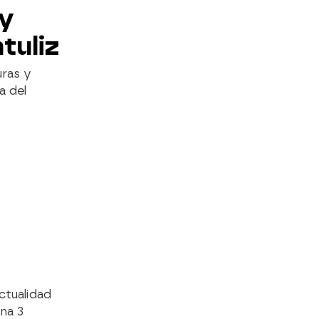
 y
tuliz
uras y
a del
ctualidad
ena 3