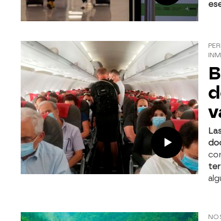
ese
PER
IN
B
d
v
Las
do
cor
ter
al
NO