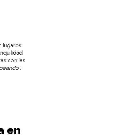
 lugares
nquilidad
as son las
peando'
.
a en