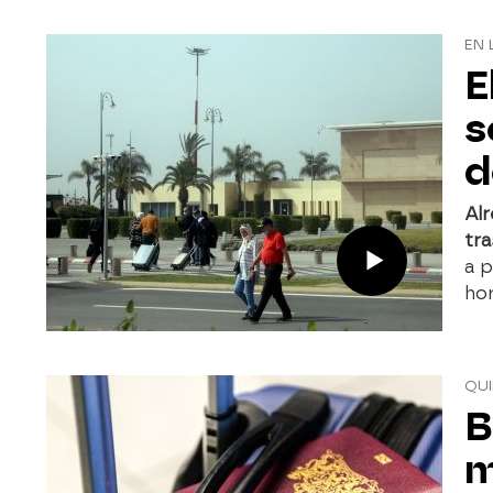
EN 
E
s
d
Al
tra
a p
hor
QUI
B
m