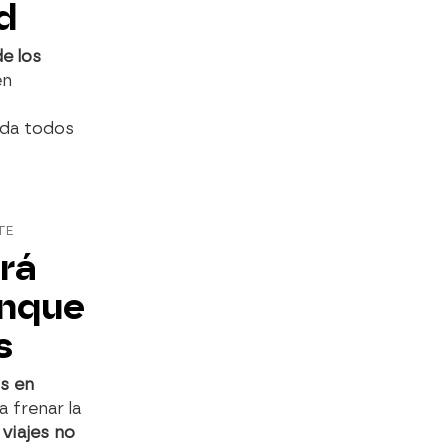
d
de los
en
 da todos
TE
irá
unque
s
us en
 frenar la
 viajes no