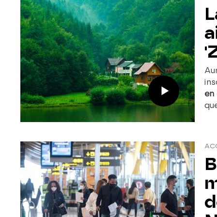
L
a
'
Au
ins
en 
qu
ACO
B
m
d