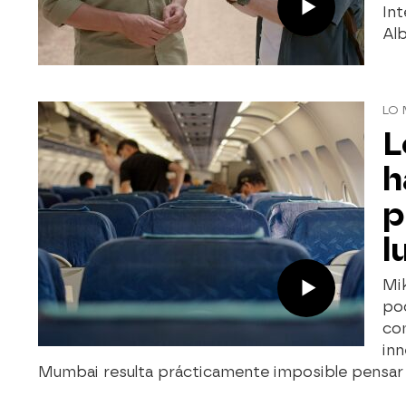
Int
Alb
LO 
L
h
p
l
Mi
po
co
inn
Mumbai resulta prácticamente imposible pensar 