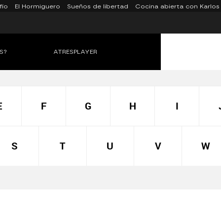
fío
El Hormiguero
Sueños de libertad
Cocina abierta con Karlos
S?
ATRESPLAYER
E
F
G
H
I
S
T
U
V
W