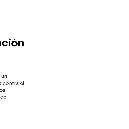
S
ación
 un
do
contra el
los
ado