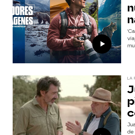
n
n
'C
via
mun
LA 
J
p
c
Jua
de 