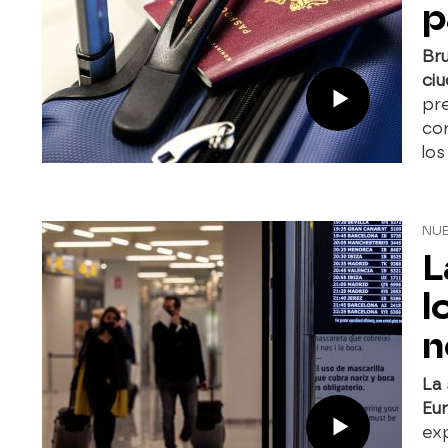
p
Bru
ciu
pre
co
los
NUE
L
l
n
La 
Eu
exp