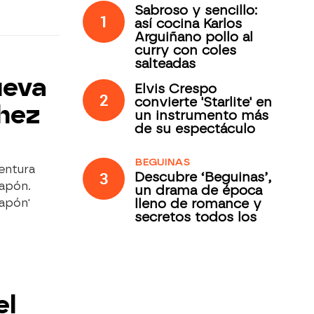
Sabroso y sencillo:
1
así cocina Karlos
Arguiñano pollo al
curry con coles
salteadas
ueva
Elvis Crespo
2
convierte 'Starlite' en
hez
un instrumento más
de su espectáculo
BEGUINAS
entura
3
Descubre ‘Beguinas’,
Japón.
un drama de época
lleno de romance y
Japón'
secretos todos los
jueves en Antena 3
Internacional
el