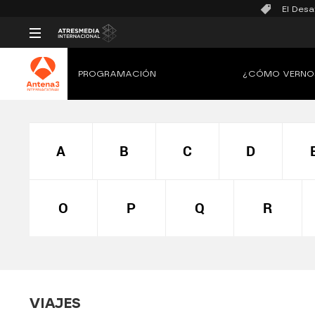
El Desa
PROGRAMACIÓN
¿CÓMO VERNO
A
B
C
D
O
P
Q
R
VIAJES