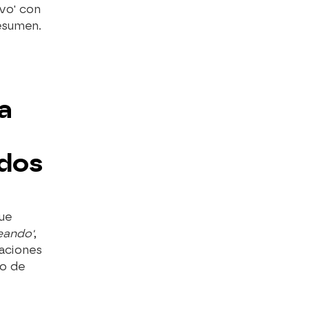
vo' con
resumen.
a
ados
ue
eando'
,
aciones
eo de