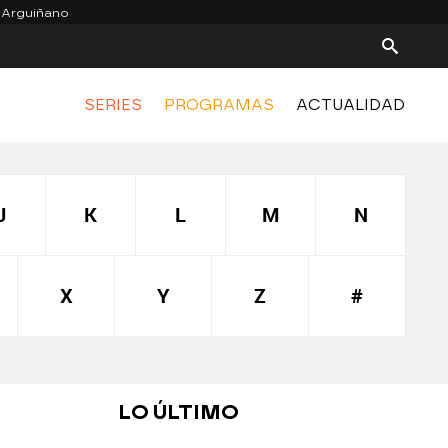
 Arguiñano
SERIES
PROGRAMAS
ACTUALIDAD
J
K
L
M
N
X
Y
Z
#
LO ÚLTIMO