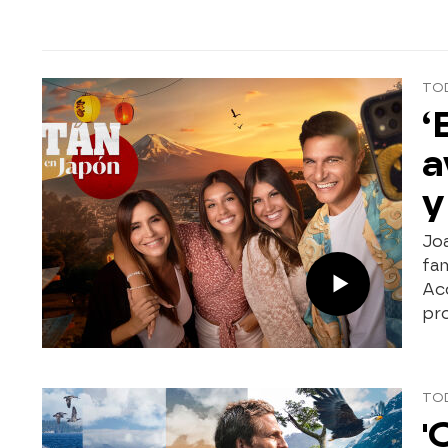
TO
‘
a
y
Joa
fam
Aco
pr
TO
'