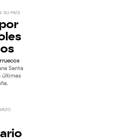
 SU PAÍS
 por
oles
cos
arruecos
na Santa
s últimas
ña.
MARZO
ario