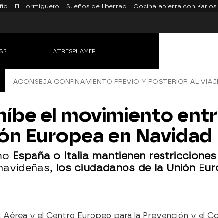
fío
El Hormiguero
Sueños de libertad
Cocina abierta con Karlos
S?
ATRESPLAYER
ACONSEJA CONFINAMIENTO PREVIO Y POSTERIOR AL VIAJ
híbe el movimiento entr
ión Europea en Navidad
omo
España o Italia mantienen restricciones
 navideñas,
los ciudadanos de la Unión Eur
d Aérea y el Centro Europeo para la Prevención y el 