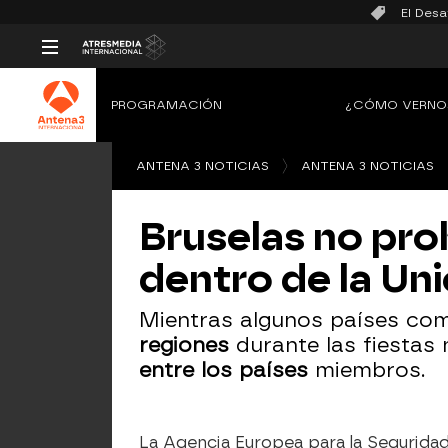
El Desa
PROGRAMACIÓN
¿CÓMO VERNO
ANTENA 3 NOTICIAS
ANTENA 3 NOTICIAS
Bruselas no pro
dentro de la Un
Mientras algunos países c
regiones
durante las fiestas
entre los países
miembros.
La Agencia Europea para la Segurida