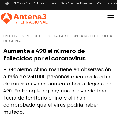
El Desafío
El Hormiguero
Sueños de libertad
Cocina abi
EN HONG KONG SE REGISTRA LA SEGUNDA MUERTE FUERA
DE CHINA
Aumenta a 490 el número de
fallecidos por el coronavirus
El Gobierno chino mantiene en observación
a más de 250.000 personas
mientras la cifra
de muertos va en aumento hasta llegar a los
490. En Hong Kong hay una nueva víctima
fuera de territorio chino y allí han
comprobado que el virus podría haber
mutado.