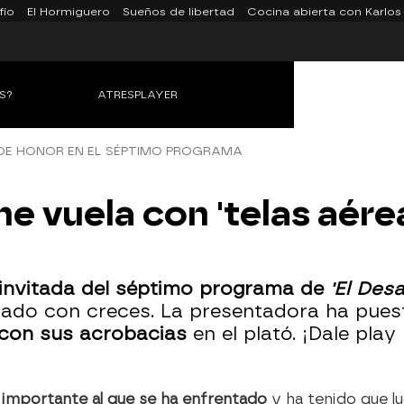
fío
El Hormiguero
Sueños de libertad
Cocina abierta con Karlos
S?
ATRESPLAYER
 DE HONOR EN EL SÉPTIMO PROGRAMA
e vuela con 'telas aérea
a invitada del séptimo programa de
'El Desa
rado con creces. La presentadora ha puest
con sus acrobacias
en el plató. ¡Dale play
 importante al que se ha enfrentado
y ha tenido que l