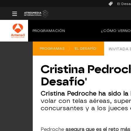
El Desa
PROGRAMACIÓN
¿CÓMO VERNO
PROGRAMAS
'EL DESAFÍO'
INVITADA
Cristina Pedroch
Desafío'
Cristina Pedroche ha sido l
volar con telas aéreas, supe
concursantes y a los jueces
Pedroche
asegura que es el reto más