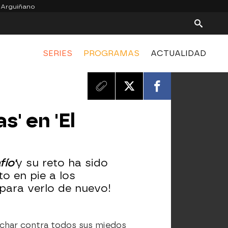
 Arguiñano
SERIES
PROGRAMAS
ACTUALIDAD
s' en 'El
fío'
y su reto ha sido
o en pie a los
 para verlo de nuevo!
uchar contra todos sus miedos