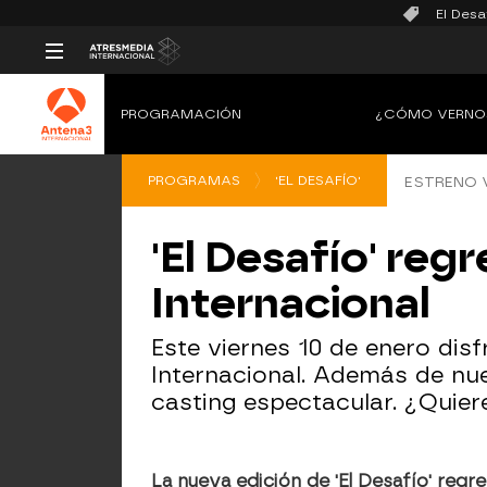
El Desa
PROGRAMACIÓN
¿CÓMO VERNO
PROGRAMAS
'EL DESAFÍO'
ESTRENO V
'El Desafío' re
Internacional
Este viernes 10 de enero dis
Internacional. Además de nu
casting espectacular. ¿Quie
La nueva edición de 'El Desafío' regr