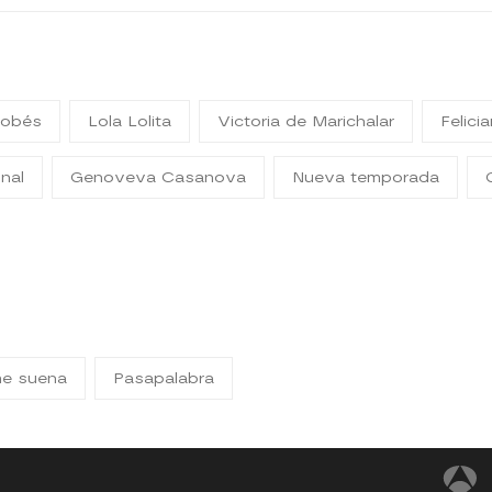
dobés
Lola Lolita
Victoria de Marichalar
Felici
nal
Genoveva Casanova
Nueva temporada
me suena
Pasapalabra