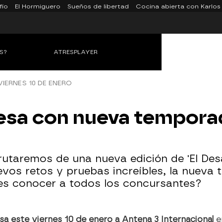
fío
El Hormiguero
Sueños de libertad
Cocina abierta con Karlos
S?
ATRESPLAYER
IERNES 10 DE ENERO
gresa con nueva tempora
frutaremos de una nueva edición de 'El Des
evos retos y pruebas increíbles, la nuev
res conocer a todos los concursantes?
esa este viernes 10 de enero a Antena 3 Internacional
e