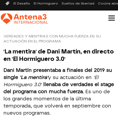
El Desafío
El Hormiguero
Sueños de libertad
Cocina abi
VERDADES Y MENTIRAS CON MUCHA FUERZA EN SU
ACTUACIÓN EN EL PROGRAMA
'La mentira' de Dani Martín, en directo
en 'El Hormiguero 3.0'
Dani Martín presentaba a finales del 2019 su
single
'La mentira'
y su actuación en
'El
Hormiguero 3.0'
llenaba de verdades el stage
del programa con mucha fuerza
. Es uno de
los grandes momentos de la última
temporada, que volverá en septiembre con
nuevos programas.