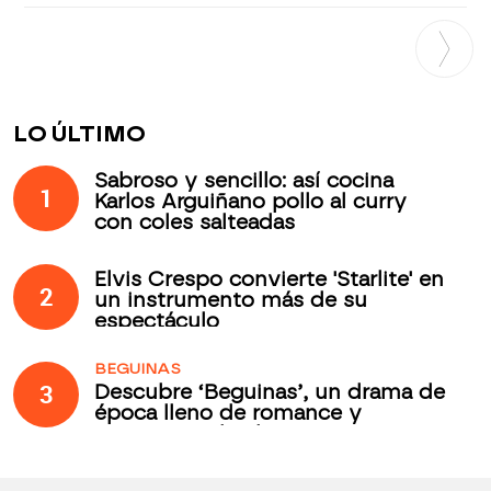
LO ÚLTIMO
Sabroso y sencillo: así cocina
1
Karlos Arguiñano pollo al curry
con coles salteadas
Elvis Crespo convierte 'Starlite' en
2
un instrumento más de su
espectáculo
BEGUINAS
3
Descubre ‘Beguinas’, un drama de
época lleno de romance y
secretos todos los jueves en
Antena 3 Internacional