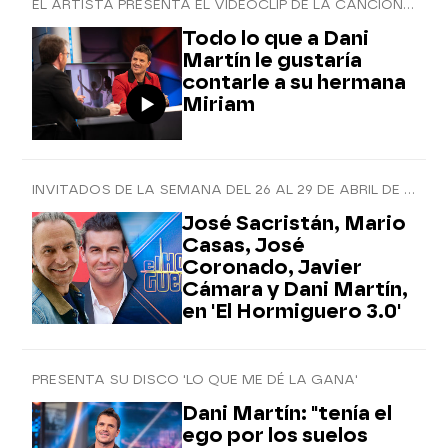
EL ARTISTA PRESENTA EL VIDEOCLIP DE LA CANCIÓN DEDICADA A SU HERMANA
Todo lo que a Dani
Martín le gustaría
contarle a su hermana
Miriam
INVITADOS DE LA SEMANA DEL 26 AL 29 DE ABRIL DE 2021
José Sacristán, Mario
Casas, José
Coronado, Javier
Cámara y Dani Martín,
en 'El Hormiguero 3.0'
PRESENTA SU DISCO 'LO QUE ME DÉ LA GANA'
Dani Martín: "tenía el
ego por los suelos