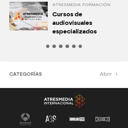
ATRESMEDIA FORMACIÓN
¿
Cursos de
P
audiovisuales
especializados
CATEGORÍAS
Abrir
Antena 3 Noticias
El Hormiguero
Tu cara me suena
Pasapalabra